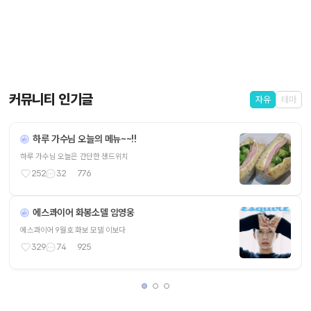
커뮤니티 인기글
자유
테마
하루 가수님 오늘의 메뉴~~!!
하루 가수님 오늘은 간단한 샌드위치
252
32
776
에스콰이어 화봉소델 임영웅
에스콰이어 9월호 화보 모델 이보다
329
74
925