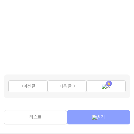
이전 글
다음 글
18
리스트
받기