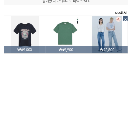
공개됐다. /스튜디오 피닉스·SLL
X
₩69,000
₩49,900
₩42,800