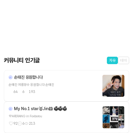
커뮤니티 인기글
자유
테마
손태진 응원합니다
손태진 여름향수 응원합니다 손태진
64
6
193
My No.1 star🥇Jin🐹 🗳️🗳️🗳️
💜ARIRANG in Foxborou
92
6
213