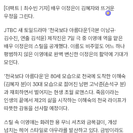
[더팩트ㅣ최수빈 기자] 배우 이정은이 김혜자와 뜨거운
우정을 그린다.
JTBC 새 토일드라마 '천국보다 아름다운'(극본 이남규·
김수진, 연출 김석윤) 제작진은 7일 극 중 이영애 역을 맡은
배우 이정은의 스틸을 공개했다. 이름도 비주얼도 어느 하나
평범하지 않은 이영애로 완벽 변신한 이정은의 활약에 기대가
모인다.
'천국보다 아름다운'은 80세 모습으로 천국에 도착한 이해숙
(김혜자 분)이 30대 모습으로 젊어진 남편 고낙준(손석구 분)
과 재회하면서 벌어지는 현생 초월 로맨스다. 죽음이라는
인생의 끝에서 제2의 삶을 시작하는 이해숙의 천국 라이프가
따뜻한 감동을 선사할 예정이다.
스틸 속 이영애는 화려한 용 무늬 셔츠와 금목걸이, 개성
넘치는 헤어 스타일로 아우라를 발산하고 있다. 금방이라도