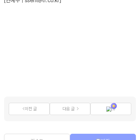
[연예부 |
ssent@tf.co.kr
]
이전 글
다음 글
10