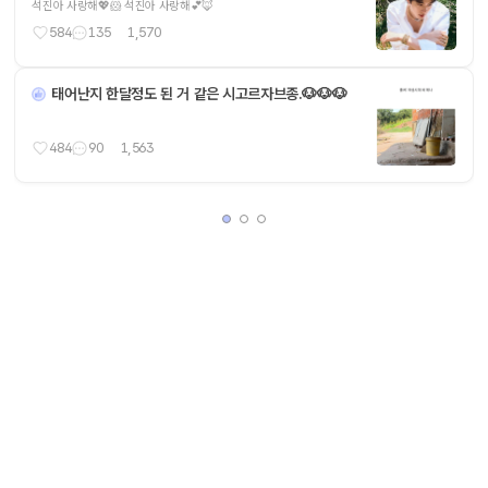
석진아 사랑해💖🐹 석진아 사랑해💕🦊
584
135
1,570
태어난지 한달정도 된 거 같은 시고르자브종.🐶🐶🐶
484
90
1,563