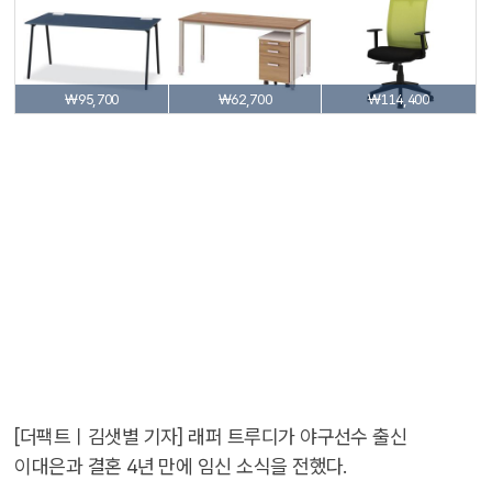
₩95,700
₩62,700
₩114,400
[더팩트ㅣ김샛별 기자] 래퍼 트루디가 야구선수 출신
이대은과 결혼 4년 만에 임신 소식을 전했다.