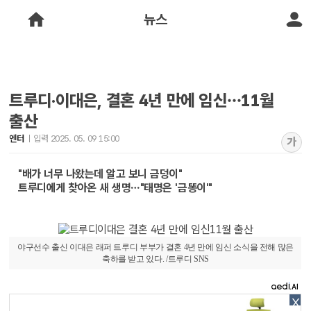
뉴스
트루디·이대은, 결혼 4년 만에 임신…11월
출산
엔터
입력 2025. 05. 09 15:00
가
"배가 너무 나왔는데 알고 보니 금덩이"
트루디에게 찾아온 새 생명…"태명은 '금똥이'"
야구선수 출신 이대은 래퍼 트루디 부부가 결혼 4년 만에 임신 소식을 전해 많은
축하를 받고 있다. /트루디 SNS
X