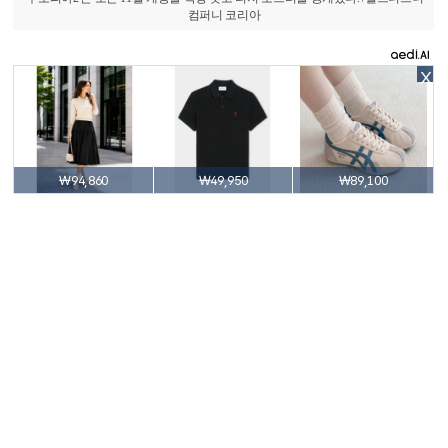
컴퍼니 코리아
X
₩94,860
₩49,950
₩89,100