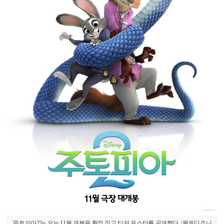
'주토피아2'는 오는 11월 개봉을 확정 짓고 티저 포스터를 공개했다. /월트디즈니