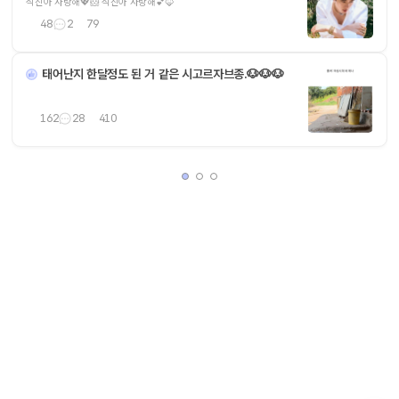
석진아 사랑해💖🐹 석진아 사랑해💕🦊
48
2
79
태어난지 한달정도 된 거 같은 시고르자브종.🐶🐶🐶
162
28
410