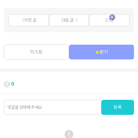
이전 글
다음 글
12
리스트
받기
0
등록