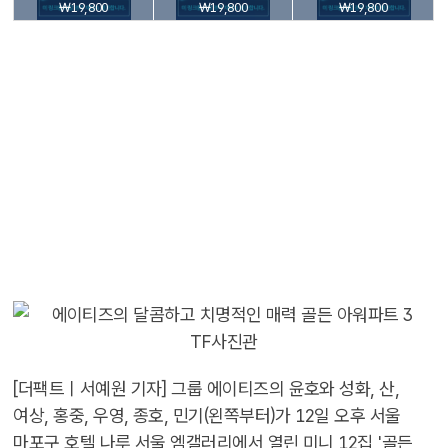
₩19,800
₩19,800
₩19,800
[더팩트ㅣ서예원 기자] 그룹 에이티즈의 윤호와 성화, 산,
여상, 홍중, 우영, 종호, 민기(왼쪽부터)가 12일 오후 서울
마포구 호텔 나루 서울 엠갤러리에서 열린 미니 12집 '골든