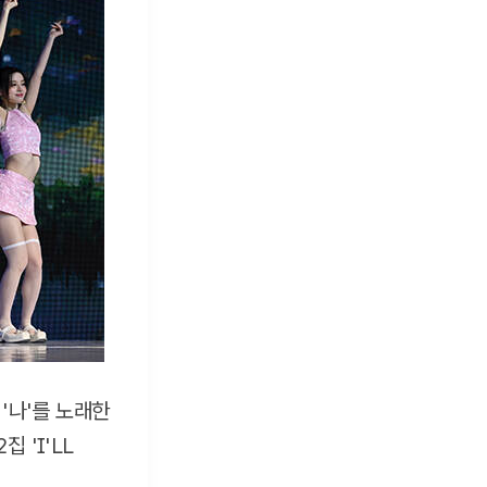
'나'를 노래한
 'I'LL