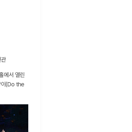
브홀에서 열린
(Do the