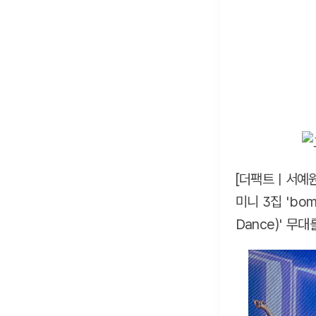
[더팩트ㅣ서예원
미니 3집 'bo
Dance)' 무