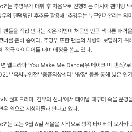
 Choo?'는 추영우가 데뷔 후 처음으로 진행하는 아시아 팬미팅 투
우의 팬덤명인 후추를 활용해 '추영우는 누구인가?'라는 의미
 팬들을 직접 만나는 것은 이번이 처음인 만큼 색다른 매력을
코너를 준비 중이다. 추영우 또한 팬들의 사랑에 보답하기 위
에 적극 아이디어를 내며 애정을 쏟고 있다.
년 웹드라마 'You Make Me Dance(유 메이크 미 댄스)'
021' '옥씨부인전' '중증외상센터' '광장' 등을 통해 넓은 
tvN 월화드라마 '견우와 선녀'에서 태어날 때부터 죽을 운명
견우 역으로 시청자들과 만나고 있다.
 Choo?'는 오는 9월 6일 서울을 시작으로 방콕 타이베이 오사카