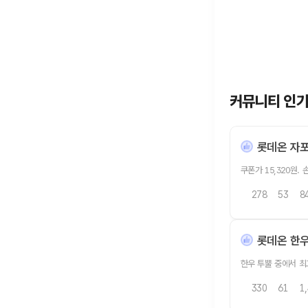
커뮤니티 인
롯데온 자포니
쿠폰가 15,320원. 
278
53
8
롯데온 한우 
한우 투뿔 중에서 
330
61
1