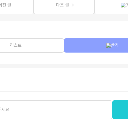
이전 글
다음 글
리스트
받기