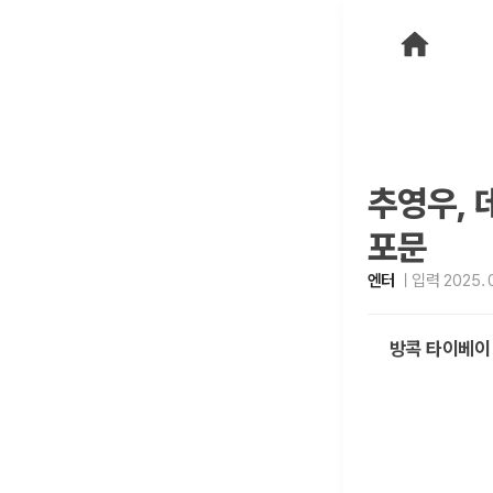
추영우, 
포문
엔터
입력 2025. 0
방콕 타이베이 