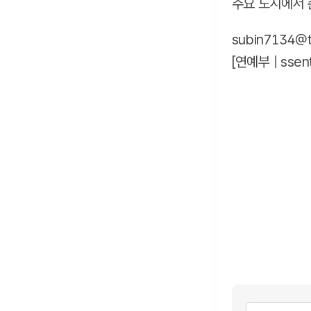
주요 도시에서 
subin7134@tf
[연예부 |
ssen