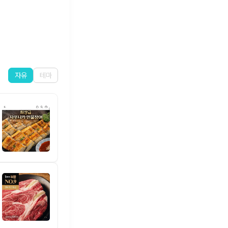
자유
테마
하루 가수님 오늘의 메뉴~~!!
하루 가수님 오늘은 간단한 샌드위치
366
42
1,107
에스콰이어 화봉소델 임영웅
에스콰이어 9월호 화보 모델 이보다
404
85
1,062