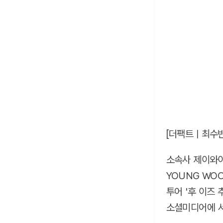
[더팩트ㅣ최수빈
소속사 제이와이
YOUNG WOO 
투어 '후 이즈 추
소셜미디어에 서