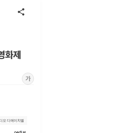
틱영화제
가
튜디오 디에이치엘