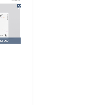
X
52,000