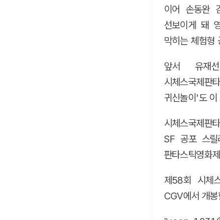
이어 손동완 
선보이게 돼 
막히는 체험형 
앞서 유재선
시체스국제판타
귀신놀이'도 이
시체스국제판타
SF 공포 스
판타스틱영화제로
제58회 시체
CGV에서 개봉