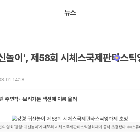
뉴스
귀신놀이', 제58회 시체스국제판타스
8. 01 14:18
린 주연작…브리가둔 섹션에 이름 올려
연의 영화 '강령: 귀신놀이'가 제58회 시체스국제판타스틱영화제에 공식 초청됐다. /㈜스