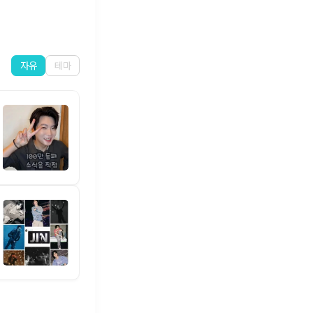
자유
테마
J-HOPE🐿️💟
VOTE FOR J-HOPE ON T
59
5
114
SUGA🐱
🫶🫶🫶🫶🫶🫶🫶🫶🫶🫶🫶
63
10
83