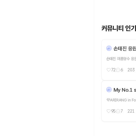
커뮤니티 인
손태진 응
손태진 여름향수 응
72
6
203
My No.1 st
💜ARIRANG in F
95
7
221