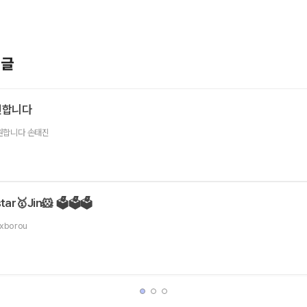
기글
원합니다
원합니다 손태진
ar🥇Jin🐹 🗳️🗳️🗳️
oxborou