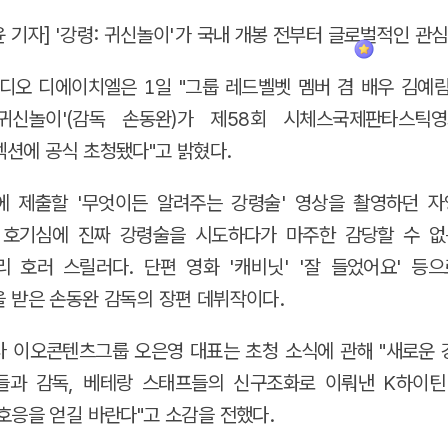
 기자] '강령: 귀신놀이'가 국내 개봉 전부터 글로벌적인 관
오 디에이치엘은 1일 "그룹 레드벨벳 멤버 겸 배우 김예
 귀신놀이'(감독 손동완)가 제58회 시체스국제판타스틱
n) 섹션에 공식 초청됐다"고 밝혔다.
 제출할 '무엇이든 알려주는 강령술' 영상을 촬영하던 자
 호기심에 진짜 강령술을 시도하다가 마주한 감당할 수 없
 호러 스릴러다. 단편 영화 '캐비닛' '잘 들었어요' 등
 받은 손동완 감독의 장편 데뷔작이다.
 이오콘텐츠그룹 오은영 대표는 초청 소식에 관해 "새로운
들과 감독, 베테랑 스태프들의 신구조화로 이뤄낸 K하이틴
호응을 얻길 바란다"고 소감을 전했다.