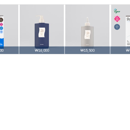
00
₩16,000
₩15,500
₩