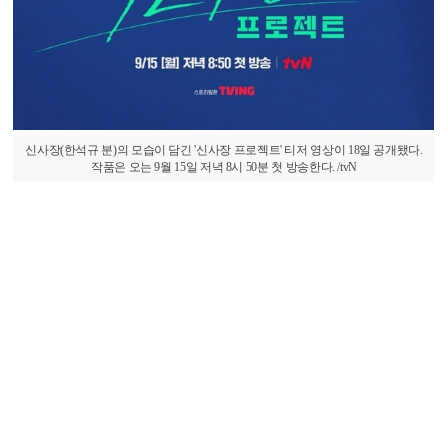
신사장(한석규 분)의 모습이 담긴 '신사장 프로젝트' 티저 영상이 18일 공개됐다.
작품은 오는 9월 15일 저녁 8시 50분 첫 방송한다. /tvN