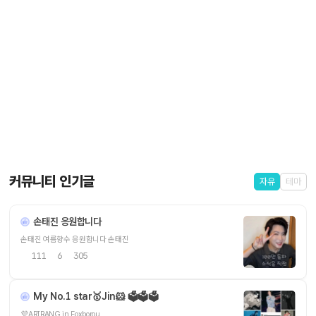
커뮤니티 인기글
자유
테마
손태진 응원합니다
손태진 여름향수 응원합니다 손태진
111
6
305
My No.1 star🥇Jin🐹 🗳️🗳️🗳️
💜ARIRANG in Foxborou