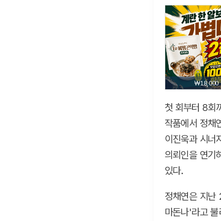
₩18,000
첫 회부터 8회
작품에서 정채연
이진욱과 시너지
의뢰인을 연기하
있다.
정채연은 지난 
마돈나'라고 불리