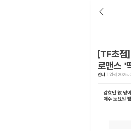
[TF초점
로맨스 '
엔터
입력 2025. 0
강효민 役 맡
매주 토요일 밤 