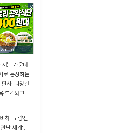
X
₩18,000
어지는 가운데
사로 등장하는
 판사, 다양한
욱 부각되고
겸비해 '노량진
만난 세계',