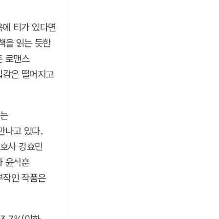
옥에 티가 있다면
책을 읽는 듯한
춘 로맨스
입감은 떨어지고
꾸는
만나고 있다.
변호사 강효민
사 윤석훈
2부작인 작품은