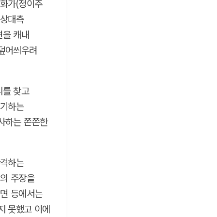
 화가(정이주
 상대측
연을 캐내
 덮어씌우려
리를 찾고
연기하는
사하는 쫀쫀한
반격하는
인의 주장을
장면 등에서는
지 못했고 이에