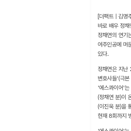
[더팩트 | 김
바로 배우 정채
정채연의 연기는
여주인공에 머문
있다.
정채연은 지난 
변호사들'(극본
'에스콰이어'는
(정채연 분)이
(이진욱 분)을
현재 8회까지 