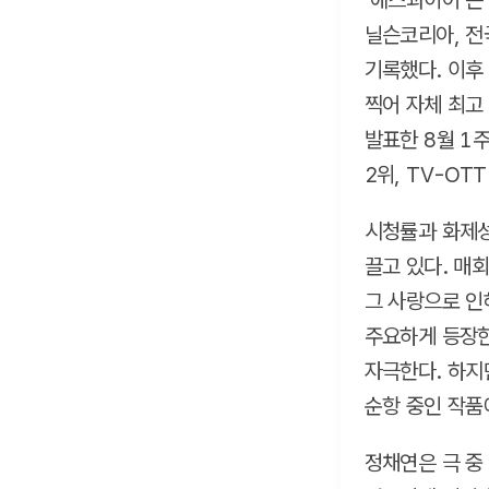
'에스콰이어'는
닐슨코리아, 전
기록했다. 이후
찍어 자체 최고
발표한 8월 1주
2위, TV-OT
시청률과 화제성
끌고 있다. 매
그 사랑으로 인
주요하게 등장한
자극한다. 하지
순항 중인 작품
정채연은 극 중