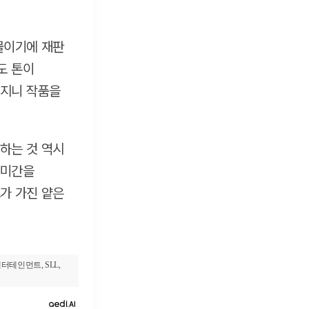
물이기에 재판
도 톤이
해지니 작품을
하는 것 역시
 미간을
가 가진 얕은
테인먼트, SLL,