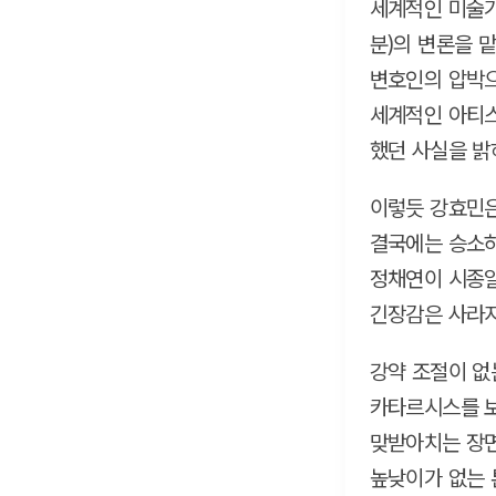
세계적인 미술가
분)의 변론을 
변호인의 압박으
세계적인 아티스
했던 사실을 밝
이렇듯 강효민은
결국에는 승소하
정채연이 시종일
긴장감은 사라지
강약 조절이 없
카타르시스를 보
맞받아치는 장면
높낮이가 없는 