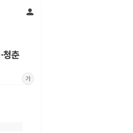
계…청춘
가
B