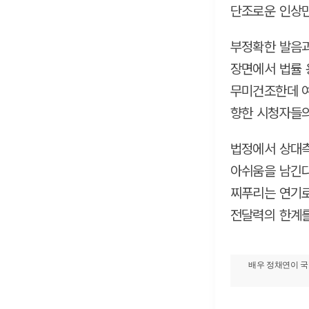
단조로운 인상만
부정확한 발음과
장면에서 법률 
무미건조한데 여
향한 시청자들의
법정에서 상대측
아쉬움을 남긴다
찌푸리는 연기로
전달력의 한계를
배우 정채연이 국