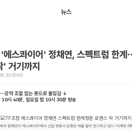
뉴스
] '에스콰이어' 정채연, 스펙트럼 한
딱' 거기까지
8. 30 00:00
아…강약 조절 없는 톤으로 몰입감 ↓
10시 40분, 일요일 밤 10시 30분 방송
배우 정채연이 '에스콰이어'에서 신입 변호사 강효민 역을 맡아 연기하고 있다. /더팩트 D