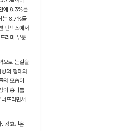
3.7%(이하
만에 8.3%를
는 8.7%를
션 펀덱스에서
T 드라마 부문
력으로 눈길을
사랑의 형태와
들의 모습이
정이 흥미를
 무너뜨리면서
다. 강효민은