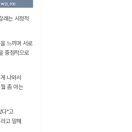
₩21,900
 갈래는 서정적
림을 느끼며 서로
점을 중점적으로
럽게 나와서
뭘 좀 아는
았다"고
이라고 말해