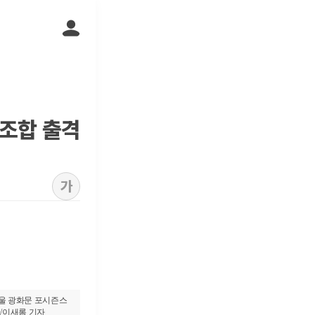
 조합 출격
가
서울 광화문 포시즌스
 /이새롬 기자