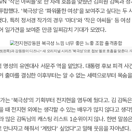
tvN '작은 아씨들'로 한 차례 호흡을 맞췄던 김희원 감독과 
투합했다. '북극성'은 '파워풀한 여성'을 보여주고 싶다는 두 
다. 특히 정서경 작가의 경우 '마더'와 '작은 아씨들' 등 여성
어 일가견을 보여준 만큼 일찌감치 기대가 모였다.
(왼쪽)과 강동원이 디즈니+ 새 오리지널 시리즈 '북극성'으로 첩보 멜로 호흡을 맞춘다. 
 명성의 유엔대사 서문주 역을 맡았다. 대통령 후보 피격 사
거 출마를 결심한 이후부터는 알 수 없는 세력으로부터 목숨
작가는 '북극성'의 기획부터 전지현을 염두에 뒀다고. 김 감독은
을 때 전지현 외에는 생각할 수 있는 배우가 많지 않다고 생각
라 많은 감독님의 캐스팅 리스트 1순위이지 않나. 한번 말씀
 만나자고 해줘서 '계탔다' 싶었다"고 말해 웃음을 자아냈다.