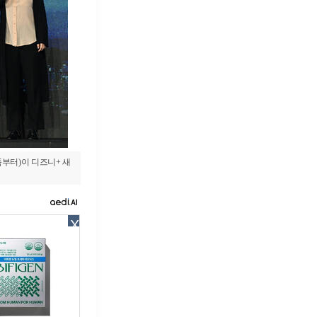
쪽부터)이 디즈니+ 새
X