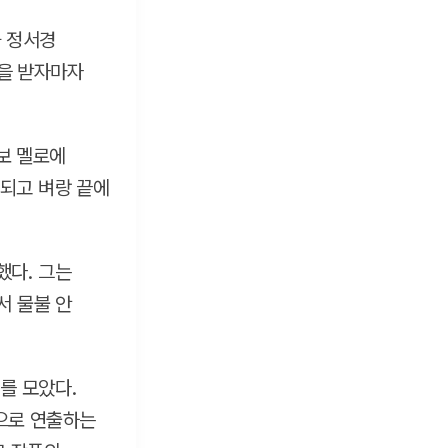
과 정서경
을 받자마자
보 멜로에
되고 벼랑 끝에
했다. 그는
서 물불 안
를 모았다.
적으로 연출하는