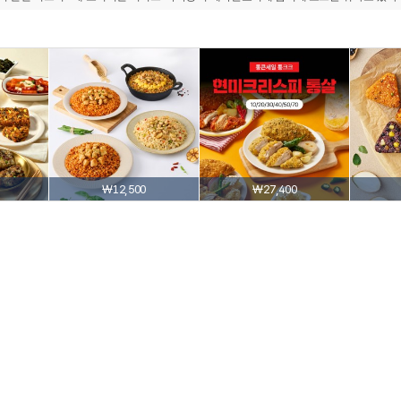
₩12,500
₩27,400