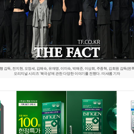
 감독, 전지현, 오정세, 김해숙, 유재명, 이미숙, 박해준, 이상희, 주종혁, 김희원 감독(왼
오리지널 시리즈 '북극성'에 관한 다양한 이야기를 전했다. /이새롬 기자