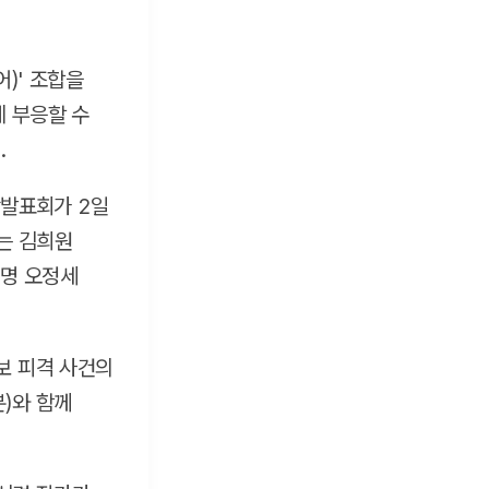
)' 조합을
에 부응할 수
.
작발표회가 2일
는 김희원
재명 오정세
보 피격 사건의
)와 함께