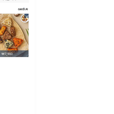
X
₩7,900