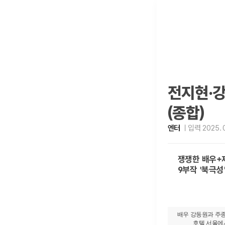
전지현·강
(종합)
엔터
입력 2025. 0
쟁쟁한 배우+
9부작 '북극성'
배우 강동원과 주종
호텔 서울에서