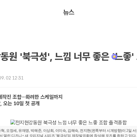
뉴스
동원 '북극성', 느낌 너무 좋은 '느좋'
9. 02 12:31
제작진 조합…화려한 스케일까지
, 오는 10일 첫 공개
혁, 오정세, 유재명, 박해준, 이상희, 이미숙, 김해숙, 전지현(왼쪽부터 시계방향)이 2일 
 열린 디즈니+ 새 오리지널 시리즈 '북극성'의 제작발표회에 참석해 포즈를 취하고 있다.