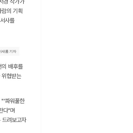
정서경 작가가
사람의 기획
 서사를
/이새롬 기자
건의 배후를
을 위협받는
 "'파워풀한
한다"며
은 드려보고자