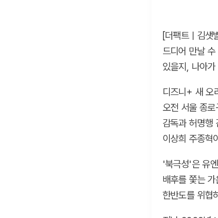
[더팩트ㅣ김샛별
드디어 만날 수
있을지, 나아가
디즈니+ 새 오
오전 서울 종로
감독과 허명행 
이상희 주종혁이
'북극성'은 유
배후를 쫓는 가
한반도를 위협하