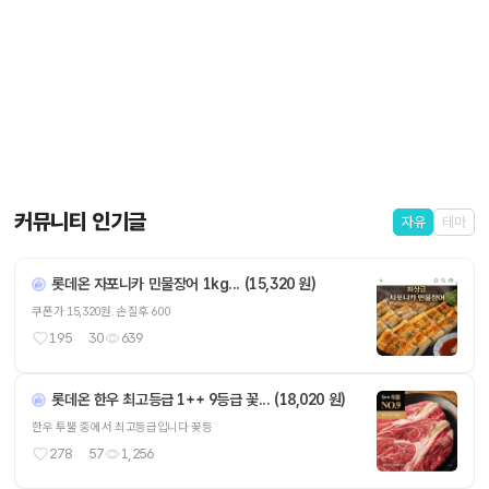
커뮤니티 인기글
자유
테마
롯데온 자포니카 민물장어 1kg... (15,320 원)
쿠폰가 15,320원. 손질후 600
195
30
639
롯데온 한우 최고등급 1++ 9등급 꽃... (18,020 원)
한우 투뿔 중에서 최고등급입니다 꽃등
278
57
1,256