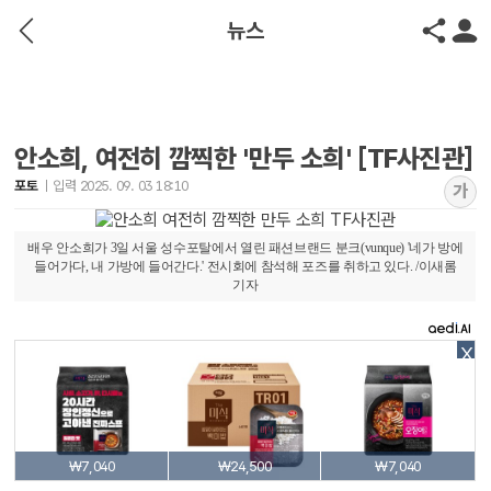
뉴스
안소희, 여전히 깜찍한 '만두 소희' [TF사진관]
포토
입력 2025. 09. 03 18:10
가
배우 안소희가 3일 서울 성수포탈에서 열린 패션브랜드 분크(vunque) '네가 방에
들어가다, 내 가방에 들어간다.' 전시회에 참석해 포즈를 취하고 있다. /이새롬
기자
X
₩7,040
₩24,500
₩7,040