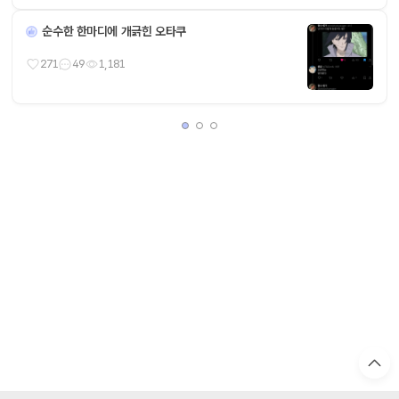
순수한 한마디에 개긁힌 오타쿠
271
49
1,181