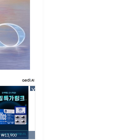
X
₩13,900