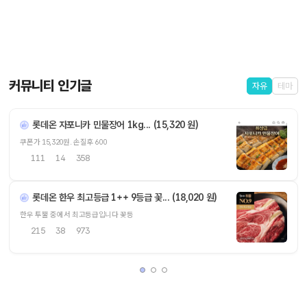
커뮤니티 인기글
자유
테마
롯데온 자포니카 민물장어 1kg... (15,320 원)
쿠폰가 15,320원. 손질후 600
111
14
358
롯데온 한우 최고등급 1++ 9등급 꽃... (18,020 원)
한우 투뿔 중에서 최고등급입니다 꽃등
215
38
973