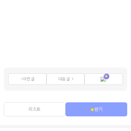
이전 글
다음 글
1
리스트
받기