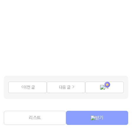
이전 글
다음 글
74
리스트
받기