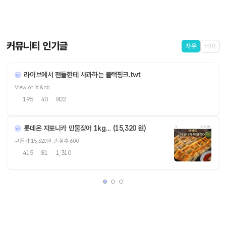
커뮤니티 인기글
자유
테마
라이브에서 팬들한테 사과하는 블랙핑크.twt
View on X &nb
195
40
802
롯데온 자포니카 민물장어 1kg... (15,320 원)
쿠폰가 15,320원. 손질후 600
415
81
1,310