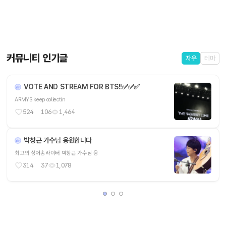
커뮤니티 인기글
자유
테마
VOTE AND STREAM FOR BTS!!✅️✅️✅
ARMYS keep collectin
524
106
1,464
박창근 가수님 응원합니다
최고의 싱어송라이터 박창근 가수님 응
314
37
1,078