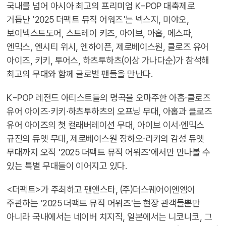
국내를 넘어 아시아 최고의 프리미엄 K-POP 대축제로
거듭난 '2025 더팩트 뮤직 어워즈'는 넥스지, 미야오,
보이넥스트도어, 스트레이 키즈, 아이브, 아홉, 에스파,
엔믹스, 엔시티 위시, 엔하이픈, 제로베이스원, 클로즈 유어
아이즈, 키키, 투어스, 하츠투하츠(이상 가나다순)가 참석해
최고의 무대와 함께 글로벌 팬들을 만난다.
K-POP 레전드 아티스트들의 명곡을 오마주한 아홉∙클로즈
유어 아이즈∙키키∙하츠투하츠의 오프닝 무대, 아홉과 클로즈
유어 아이즈의 첫 컬래버레이션 무대, 아이브 이서∙엔믹스
규진의 듀엣 무대, 제로베이스원 장하오∙리키의 감성 듀엣
무대까지 오직 '2025 더팩트 뮤직 어워즈'에서만 만나볼 수
있는 특별 무대들이 이어지고 있다.
<더팩트>가 주최하고 팬앤스타, (주)더스퀘어이엔엠이
주관하는 '2025 더팩트 뮤직 어워즈'는 현장 관객들뿐만
아니라 국내에서는 네이버 치지직, 일본에서는 니코니코, 그