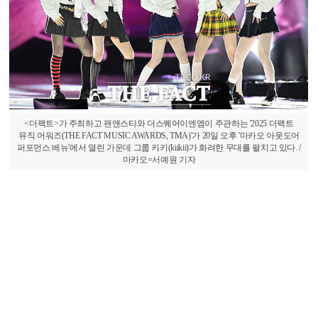
<더팩트>가 주최하고 팬앤스타와 더스퀘어이엔엠이 주관하는 '2025 더팩트
뮤직 어워즈(THE FACT MUSIC AWARDS, TMA)'가 20일 오후 '마카오 아웃도어
퍼포먼스 베뉴'에서 열린 가운데 그룹 키키(kiikii)가 화려한 무대를 펼치고 있다. /
마카오=서예원 기자