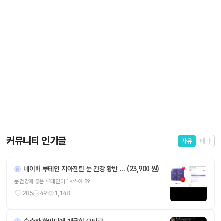
커뮤니티 인기글
자유
테마
네이버 루테인 지아잔틴 눈 건강 황반 ... (23,900 원)
눈건강에 좋은 루테인이 1박스에 59
285
49
1,148
순수한 한마디에 개긁힌 오타쿠