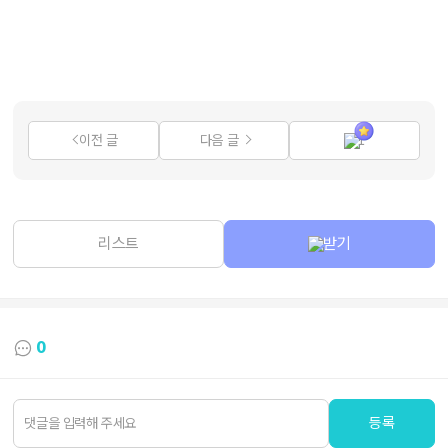
이전 글
다음 글
1
리스트
받기
0
등록