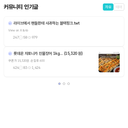
커뮤니티 인기글
자유
테마
라이브에서 팬들한테 사과하는 블랙핑크.twt
View on X &nb
247
58
979
롯데온 자포니카 민물장어 1kg... (15,320 원)
쿠폰가 15,320원. 손질후 600
424
83
1,424