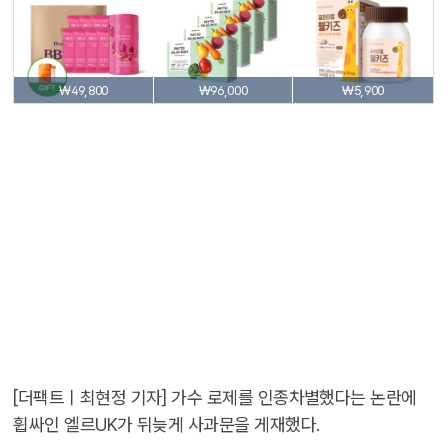
₩49,800
₩96,000
₩5,900
[더팩트ㅣ최현정 기자] 가수 로제를 인종차별했다는 논란에
휩싸인 엘르UK가 뒤늦게 사과문을 게재했다.