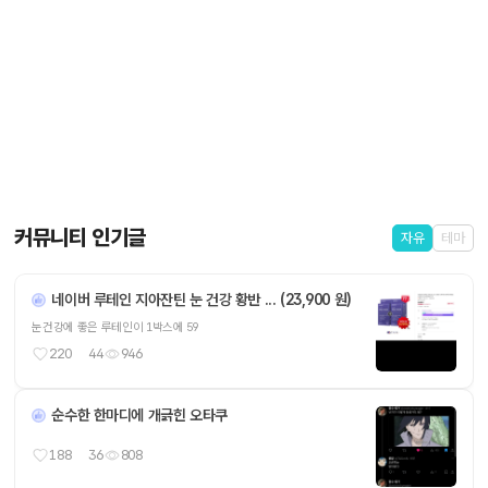
커뮤니티 인기글
자유
테마
네이버 루테인 지아잔틴 눈 건강 황반 ... (23,900 원)
눈건강에 좋은 루테인이 1박스에 59
220
44
946
순수한 한마디에 개긁힌 오타쿠
188
36
808