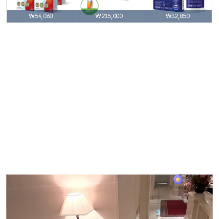
₩54,060
₩215,000
₩32,850