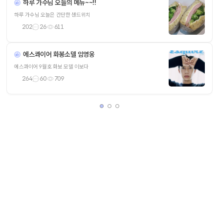
하루 가수님 오늘의 메뉴~~!!
하루 가수님 오늘은 간단한 샌드위치
202
26
611
에스콰이어 화봉소델 임영웅
에스콰이어 9월호 화보 모델 이보다
264
60
709