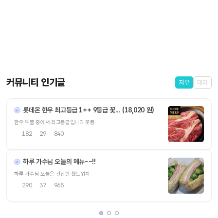
커뮤니티 인기글
자유
테마
롯데온 한우 최고등급 1++ 9등급 꽃... (18,020 원)
한우 투뿔 중에서 최고등급입니다 꽃등
182
29
840
하루 가수님 오늘의 메뉴~~!!
하루 가수님 오늘은 간단한 샌드위치
290
37
965