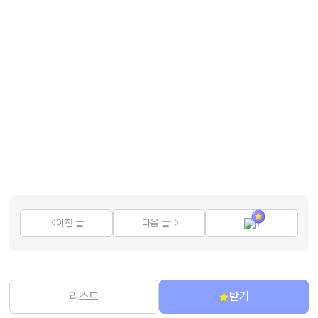
이전 글
다음 글
3
리스트
받기