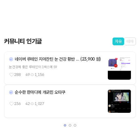
커뮤니티 인기글
자유
테마
네이버 루테인 지아잔틴 눈 건강 황반 ... (23,900 원)
눈건강에 좋은 루테인이 1박스에 59
288
49
1,156
순수한 한마디에 개긁힌 오타쿠
236
42
1,027