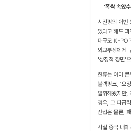
'폭싹 속았수
시진핑의 이번 
있다고 해도 과
대규모 K-PO
외교부장에게 구
'상징적 장면'
한류는 이미 콘텐
블랙핑크, '오
발휘해왔지만, 
경우, 그 파급
산업은 물론, 
사실 중국 내에