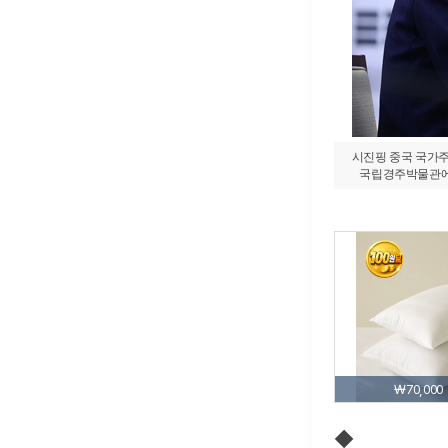
시진핑 중국 국가주
국립경주박물관에서 열린
₩70,000
◆