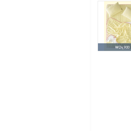
₩24,900