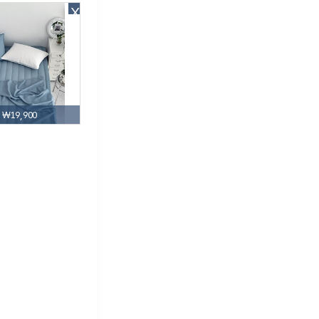
X
₩19,900