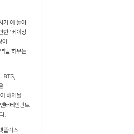
시기'에 놓여
안한 '베이징
왕이
 벽을 허무는
 BTS,
을
령이 해제될
. 엔터테인먼트
다.
 넷플릭스