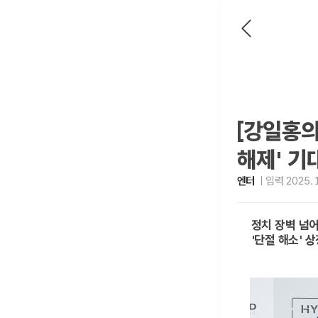
[강일홍의
해제' 기
엔터
입력 2025. 1
정치 장벽 넘어
'단절 해소' 상