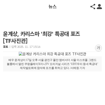
뉴스
윤계상, 카리스마 '최강' 특공대 포즈
[TF사진관]
포토
입력 2025. 11. 17 15:16
가
배우 윤계상이 17일 오후 서울 광진구 풀만 앰버서더 서울 이스트폴 그랜드
볼룸에서 열린 쿠팡플레이X지니TV 오리지널 시리즈 ‘UDT:우리 동네 특공대’
제작발표회에 참석해 포즈를 취하고 있다. /서예원 기자