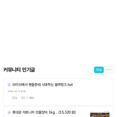
커뮤니티 인기글
자유
테마
라이브에서 팬들한테 사과하는 블랙핑크.twt
View on X &nb
224
53
886
롯데온 자포니카 민물장어 1kg... (15,320 원)