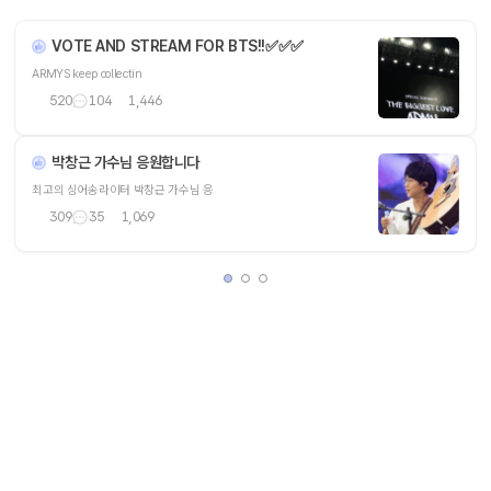
VOTE AND STREAM FOR BTS!!✅️✅️✅
ARMYS keep collectin
520
104
1,446
박창근 가수님 응원합니다
최고의 싱어송라이터 박창근 가수님 응
309
35
1,069