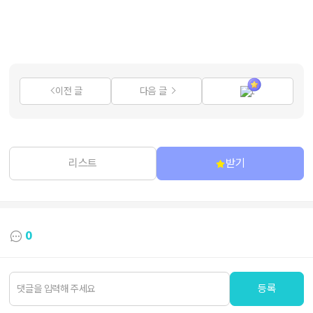
이전 글
다음 글
1
리스트
받기
0
등록