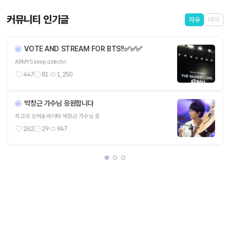
커뮤니티 인기글
자유
테마
VOTE AND STREAM FOR BTS!!✅️✅️✅
ARMYS keep collectin
447
81
1,250
박창근 가수님 응원합니다
최고의 싱어송라이터 박창근 가수님 응
262
29
947