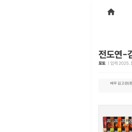
전도연-김
포토
입력 2025. 1
배우 김고은(왼