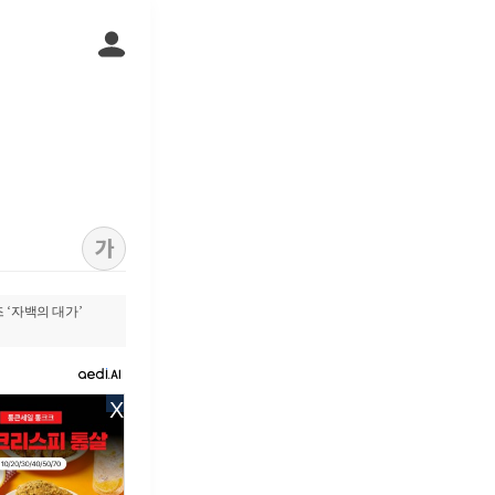
가
 ‘자백의 대가’
X