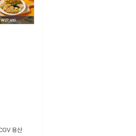
₩27,400
CGV 용산