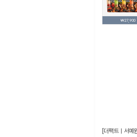
₩27,900
[더팩트ㅣ서예원