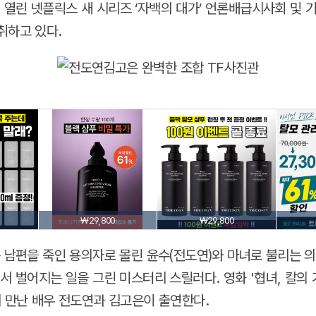
열린 넷플릭스 새 시리즈 ‘자백의 대가’ 언론배급시사회 및
취하고 있다.
₩29,800
₩29,800
는 남편을 죽인 용의자로 몰린 윤수(전도연)와 마녀로 불리는 
서 벌어지는 일을 그린 미스터리 스릴러다. 영화 '협녀, 칼의 
시 만난 배우 전도연과 김고은이 출연한다.