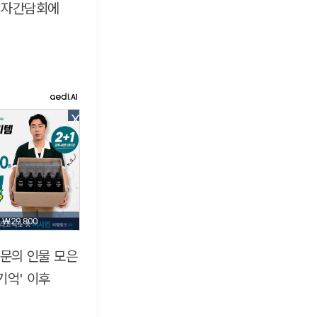
 기자간담회에
X
₩29,800
의문의 인물 모은
기억' 이후