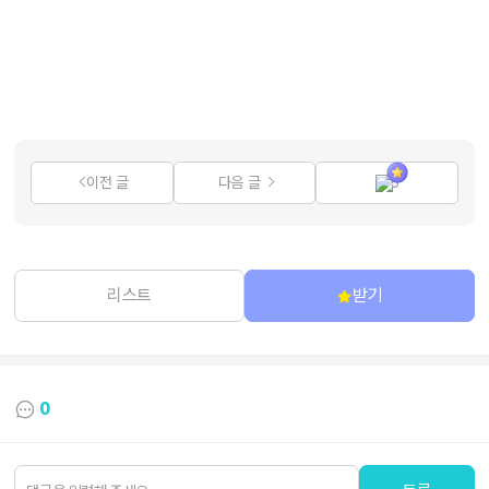
이전 글
다음 글
3
리스트
받기
0