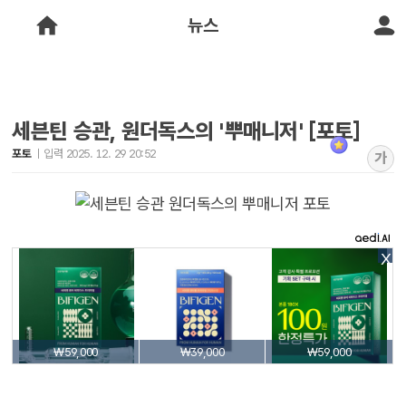
뉴스
세븐틴 승관, 원더독스의 '뿌매니저' [포토]
포토
입력 2025. 12. 29 20:52
가
X
₩59,000
₩39,000
₩59,000