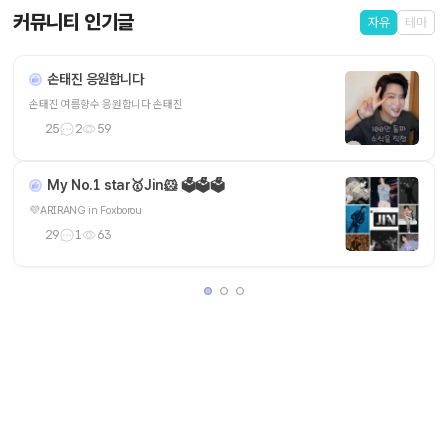
커뮤니티 인기글
자유
테마
손태진 응원합니다
손태진 여름향수 응원합니다 손태진
25
2
59
My No.1 star🥇Jin🐹 🗳️🗳️🗳️
💜ARIRANG in Foxborou
29
1
63