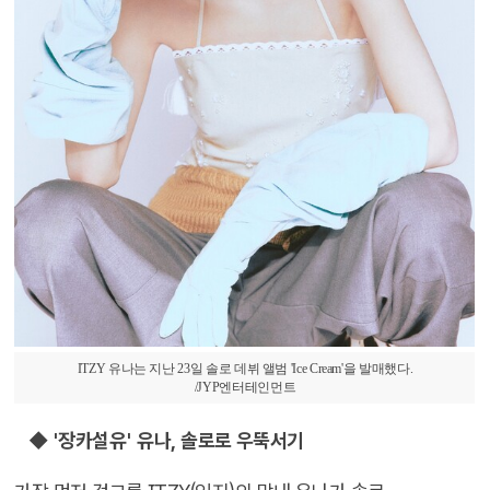
ITZY 유나는 지난 23일 솔로 데뷔 앨범 'Ice Cream'을 발매했다.
/JYP엔터테인먼트
◆ '장카설유' 유나, 솔로로 우뚝서기