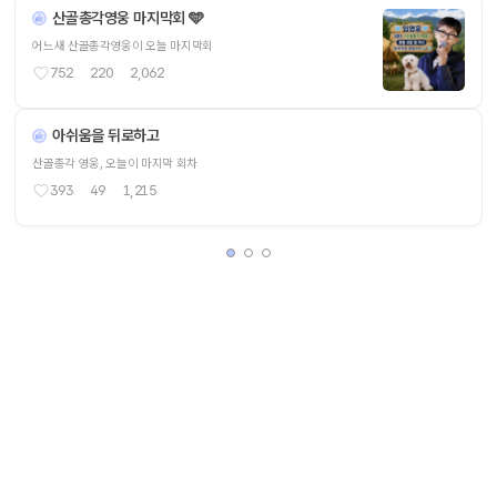
산골총각영웅 마지막회 🩵
어느새 산골총각영웅이 오늘 마지막회
752
220
2,062
아쉬움을 뒤로하고
산골총각 영웅, 오늘이 마지막 회차
393
49
1,215