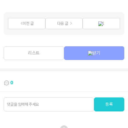
이전 글
다음 글
1
리스트
받기
0
등록