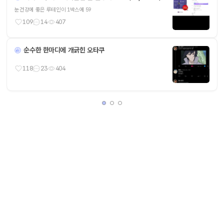
눈건강에 좋은 루테인이 1박스에 59
109
14
407
순수한 한마디에 개긁힌 오타쿠
118
23
404