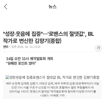
뉴스
"성장·웃음에 집중"…'로맨스의 절댓값', BL
작가로 변신한 김향기(종합)
엔터
입력 2026. 04. 14 12:23
가
14일 오전 11시 제작발표회 개최
"유쾌한 포인트 많아"
배우 손정혁 김재현 김향기, 이태곤 감독, 배우 차학연 김동규(왼쪽부터)가 14일
오전 11시 서울 구로구 신도림 더 세인트 호텔에서 열린 쿠팡플레이 새
오리지널 시리즈 '로맨스의 절댓값' 제작발표회에 참석해 다양한 이야기를
나눴다. /서예원 기자