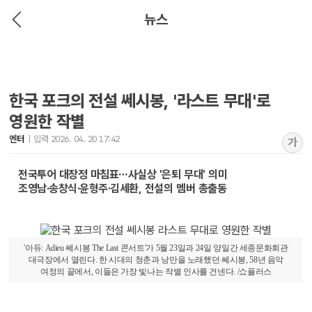
뉴스
한국 포크의 전설 쎄시봉, '라스트 무대'로
영원한 작별
엔터
입력 2026. 04. 20 17:42
가
전국투어 대장정 마침표…사실상 '은퇴 무대' 의미
조영남·송창식·윤형주·김세환, 전설의 멤버 총출동
'아듀: Adieu 쎄시봉 The Last 콘서트'가 5월 23일과 24일 양일간 세종문화회관
대극장에서 열린다. 한 시대의 청춘과 낭만을 노래했던 쎄시봉, 58년 음악
여정의 끝에서, 이들은 가장 빛나는 작별 인사를 건넨다. /쇼플러스