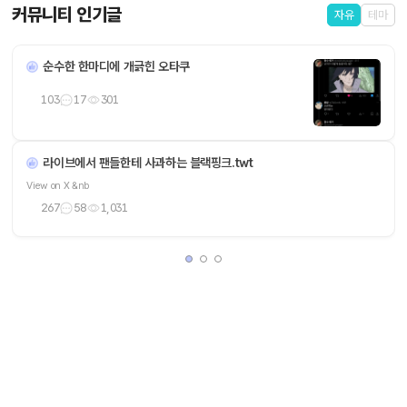
커뮤니티 인기글
자유
테마
순수한 한마디에 개긁힌 오타쿠
103
17
301
라이브에서 팬들한테 사과하는 블랙핑크.twt
View on X &nb
267
58
1,031