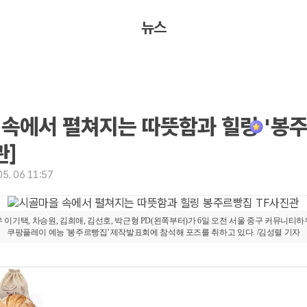
뉴스
속에서 펼쳐지는 따뜻함과 힐링 '봉
관]
5. 06 11:57
 이기택, 차승원, 김희애, 김선호, 박근형 PD(왼쪽부터)가 6일 오전 서울 중구 커뮤니티
쿠팡플레이 예능 '봉주르빵집' 제작발표회에 참석해 포즈를 취하고 있다. /김성렬 기자