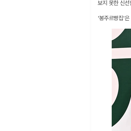
보지 못한 신선
'봉주르빵집'은