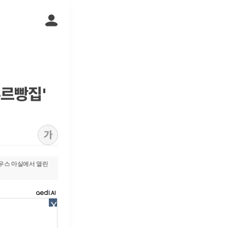
주르빵집'
가
하우스 마실에서 열린
X