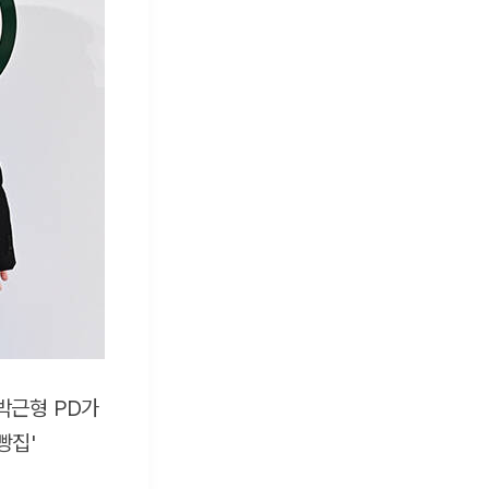
 박근형 PD가
빵집'