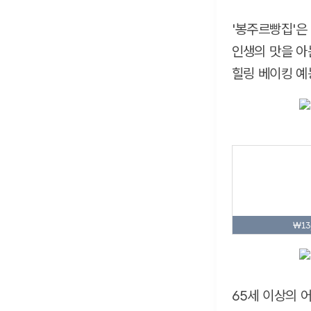
'봉주르빵집'은
인생의 맛을 아
힐링 베이킹 예
₩13
65세 이상의 