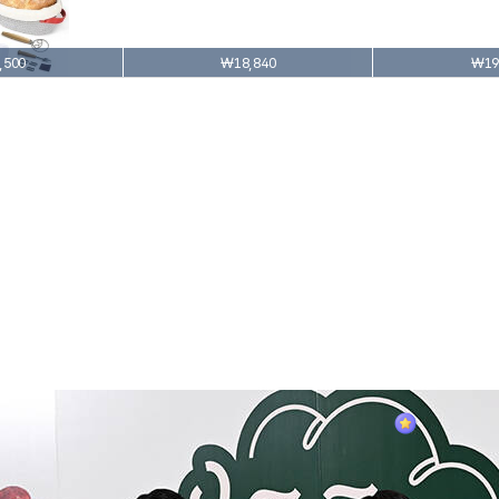
,500
₩18,840
₩19