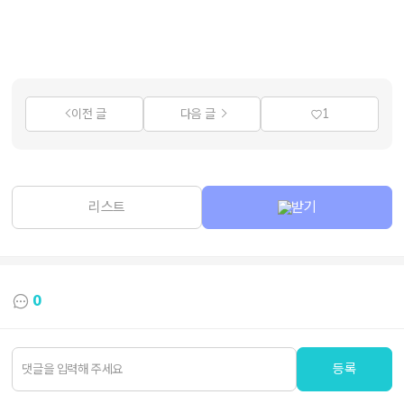
이전 글
다음 글
1
리스트
받기
0
등록