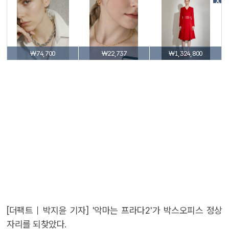
X
₩74,700
₩22,737
₩1,324,800
[더팩트｜박지윤 기자] '악마는 프라다2'가 박스오피스 정상
자리를 되찾았다.