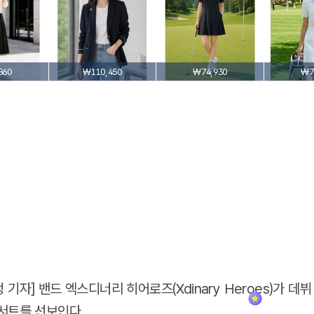
860
₩110,450
₩74,930
₩7
기자] 밴드 엑스디너리 히어로즈(Xdinary Heroes)가 데뷔
서트를 선보인다.