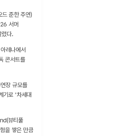
드 준한 주연)
026 서머
알렸다.
어 아레나에서
독 콘서트를
공연장 규모를
계기로 '차세대
ind(뷰티풀
경험을 쌓은 만큼