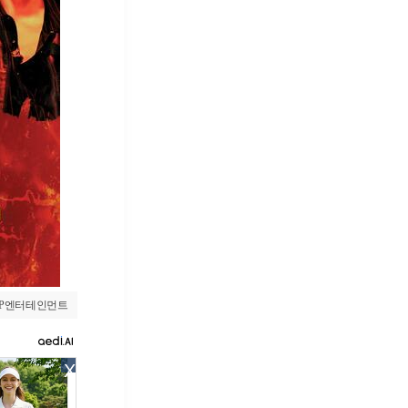
JYP엔터테인먼트
X