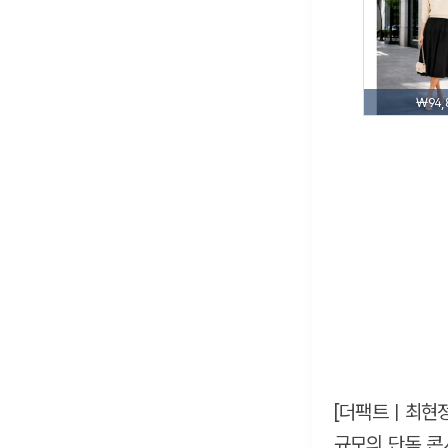
₩94,
[더팩트ㅣ최현정 
규모의 단독 콘