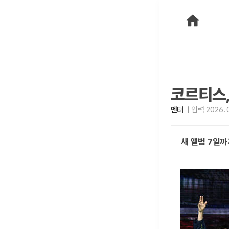
코르티스,
엔터
입력 2026. 0
새 앨범 7일까