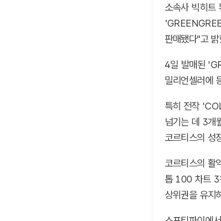
소속사 빅히트 
'GREENGRE
판매됐다"고 밝
4일 발매된 'G
밀리언셀러에 등
특히 전작 'CO
넘기는 데 3개
코르티스의 성장
코르티스의 활약
톱 100 차트 
상위권을 유지하
스포티파이에서도