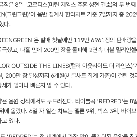
뮤직은 8일 "코르티스(마틴 제임스 주훈 성현 건호)의 두 번
EN(그린그린)'이 음반 집계사 한터차트 기준 7일까지 총 202
혔다.
REENGREEN'은 발매 첫날에만 119만 6961장의 판매량
극했고, 나흘 만에 200만 장을 돌파해 2연속 더블 밀리언셀
LOR OUTSIDE THE LINES(컬러 아웃사이드 더 라인스)'
월, 200만 장 달성까지 6개월(써클차트 집계 기준)이 걸린 
세가 얼마나 빠른지 알 수 있다.
은 음원 성적에서도 두드러진다. 타이틀곡 'REDRED'는 8일
3위에 올랐다. 6일 자 일간 차트는 멜론 9위, 벅스 3위, 바이
고 있다.
 'REDRED'는 전 세계에서 가장 많이 플레이된 음악을 집