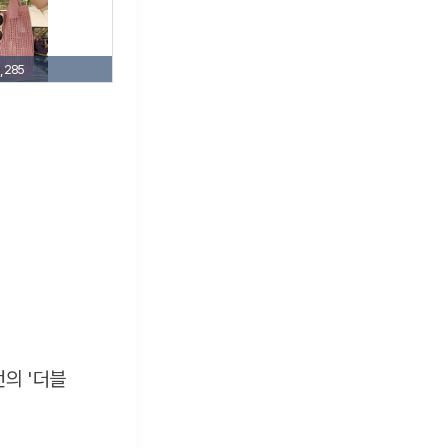
,285
번의 '더블