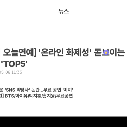
뉴스
 오늘연예] '온라인 화제성' 돋보이는
'TOP5'
5. 08 11:35
'SNS 약장사' 논란...무료 공연 '미끼'
일] BTS/아이유/박지훈/홍지윤/무료공연