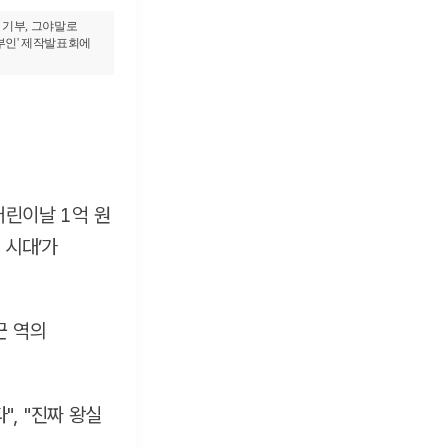
 기부, 그야말로
군부인' 제작발표회에
어린이날 1억 원
 시대’가
군 역의
, "진짜 왕실