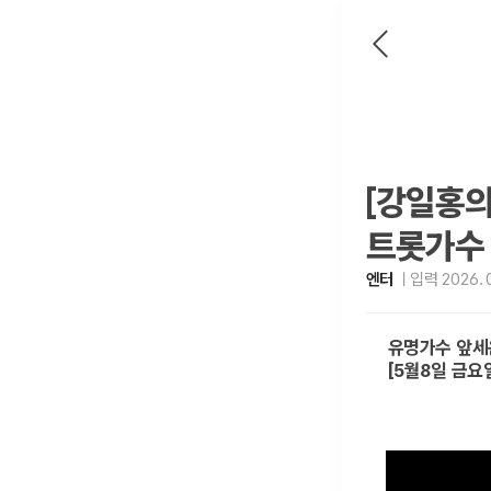
[강일홍의
트롯가수 
엔터
입력 2026. 0
유명가수 앞세운 
[5월8일 금요