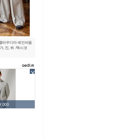
서 클라우디아 셰인바움
 진, 뷔. /멕시코
X
,000