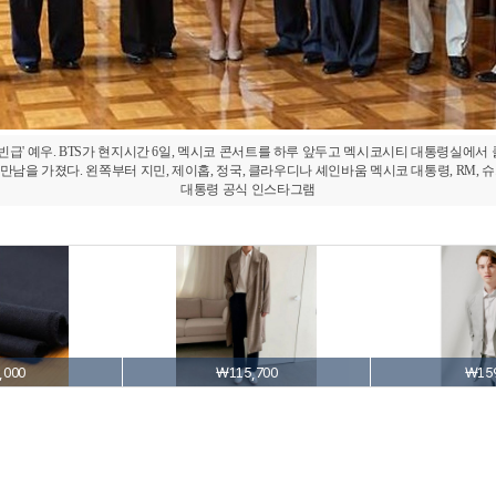
빈급' 예우. BTS가 현지시간 6일, 멕시코 콘서트를 하루 앞두고 멕시코시티 대통령실에
남을 가졌다. 왼쪽부터 지민, 제이홉, 정국, 클라우디나 셰인바움 멕시코 대통령, RM, 슈가,
대통령 공식 인스타그램
,000
₩115,700
₩159