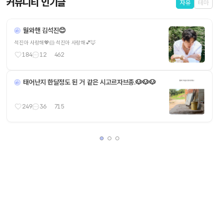
커뮤니티 인기글
자유
테마
월와핸 김석진😊
석진아 사랑해💖🐹 석진아 사랑해💕🦊
184
12
462
태어난지 한달정도 된 거 같은 시고르자브종.🐶🐶🐶
249
36
715