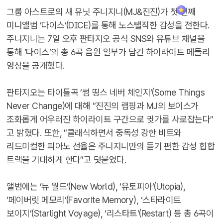
그룹 아스트로의 새 유닛 주니지니(MJ&진진)가 첫 번째
미니앨범 ’다이스’(DICE)를 통해 노스탤직한 감성을 전한다.
주니지니는 7일 오후 판타지오 공식 SNS와 유튜브 채널을
통해 ’다이스’의 총 6곡 음원 일부가 담긴 하이라이트 메들리
영상을 공개했다.
판타지오는 타이틀곡 ’썸 띵스 네버 체인지’(Some Things
Never Change)에 대해 ″진진의 랩핑과 MJ의 보이스가
조화롭게 어우러진 하이라이트 구간으로 귓가를 사로잡는다″
고 밝혔다. 또한, ″클래식하면서 중독성 강한 비트와
리드미컬한 피아노 선율은 주니지니만의 듣기 편한 감성 힙합
트랙을 기대하게 한다″고 덧붙였다.
앨범에는 ’뉴 월드’(New World), ’유토피아’(Utopia),
’페이버릿 메모리’(Favorite Memory), ’스타라이트
보이지’(Starlight Voyage), ’리스타트’(Restart) 등 총 6곡이