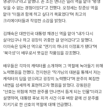
영광이다"라고 말했다. 존 조는 앤더슨 밀러 역을 맡아 "평생
잊을 수 없는 경험이었다"고 전했다. 오정세는 장준상 역을
맡아 "이들과 함께 하고 싶다가 목표였다"며 최고의
크리에이터들과 작업한 소감을 밝혔다.
김해숙은 대한민국 대통령 채경신 역을 맡아 "내가 다시
살아있구나 하고 굉장히 귀중한 걸 얻어갔다"고 말했다.
이미숙은 임옥선 역으로 "연기의 하나의 이정표가 됐다"며
'북극성'이 배우로서 뜻깊은 작품임을 강조했다.
배우들은 각자의 캐릭터를 소개하며 그 역할에 녹아들기 위해
노력했음을 전했다. 전지현은 "작가님의 대본을 통해서 저는
캐릭터의 답을 얻으려고 굉장히 노력했다"며 문주의 복잡한
내면을 섬세하게 표현하고자 했음을 밝혔다. 강동원은
"산호는 위험에 처한 문주를 만나면서 돕게 되는 인물"이라고
설명하며, 대통령 후보 피격 사건 이후 벼랑 끝에 선 문주를
지키기로 한 산호의 역할에 대해 언급했다.