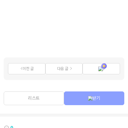
이전 글
다음 글
3
리스트
받기
0