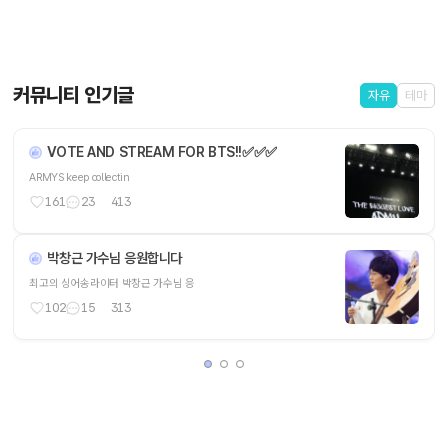
커뮤니티 인기글
자유
테마
VOTE AND STREAM FOR BTS!!✅️✅️✅
ARMYS keep collectin
161
23
413
박창근 가수님 응원합니다
최고의 싱어송라이터 박창근 가수님 응
102
15
313