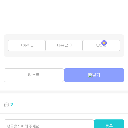
이전 글
다음 글
173
리스트
받기
2
등록