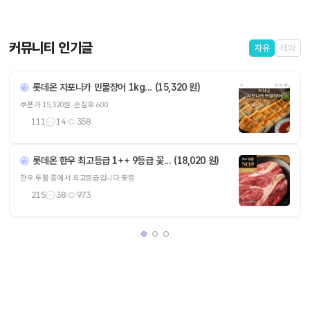
커뮤니티 인기글
자유
테마
롯데온 자포니카 민물장어 1kg... (15,320 원)
쿠폰가 15,320원. 손질후 600
111
14
358
롯데온 한우 최고등급 1++ 9등급 꽃... (18,020 원)
한우 투뿔 중에서 최고등급입니다 꽃등
215
38
973