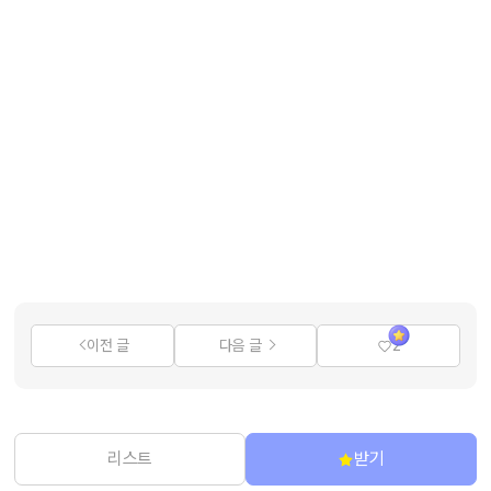
이전 글
다음 글
2
리스트
받기