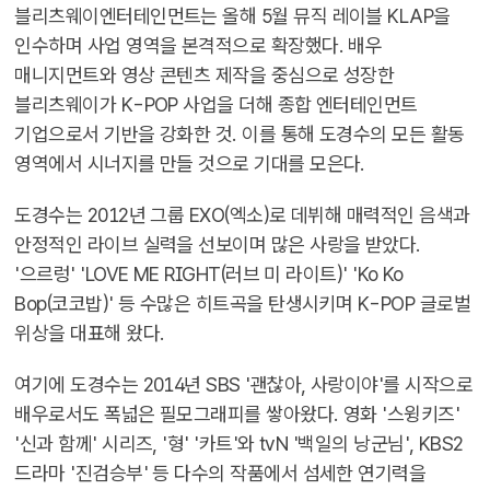
블리츠웨이엔터테인먼트는 올해 5월 뮤직 레이블 KLAP을
인수하며 사업 영역을 본격적으로 확장했다. 배우
매니지먼트와 영상 콘텐츠 제작을 중심으로 성장한
블리츠웨이가 K-POP 사업을 더해 종합 엔터테인먼트
기업으로서 기반을 강화한 것. 이를 통해 도경수의 모든 활동
영역에서 시너지를 만들 것으로 기대를 모은다.
도경수는 2012년 그룹 EXO(엑소)로 데뷔해 매력적인 음색과
안정적인 라이브 실력을 선보이며 많은 사랑을 받았다.
'으르렁' 'LOVE ME RIGHT(러브 미 라이트)' 'Ko Ko
Bop(코코밥)' 등 수많은 히트곡을 탄생시키며 K-POP 글로벌
위상을 대표해 왔다.
여기에 도경수는 2014년 SBS '괜찮아, 사랑이야'를 시작으로
배우로서도 폭넓은 필모그래피를 쌓아왔다. 영화 '스윙키즈'
'신과 함께' 시리즈, '형' '카트'와 tvN '백일의 낭군님', KBS2
드라마 '진검승부' 등 다수의 작품에서 섬세한 연기력을