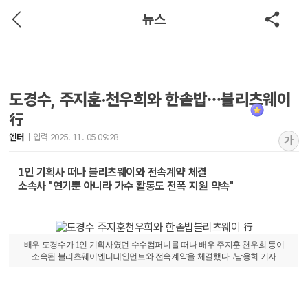
뉴스
도경수, 주지훈·천우희와 한솥밥…블리츠웨이
行
엔터
입력 2025. 11. 05 09:28
가
1인 기획사 떠나 블리츠웨이와 전속계약 체결
소속사 "연기뿐 아니라 가수 활동도 전폭 지원 약속"
배우 도경수가 1인 기획사였던 수수컴퍼니를 떠나 배우 주지훈 천우희 등이
소속된 블리츠웨이엔터테인먼트와 전속계약을 체결했다. /남용희 기자