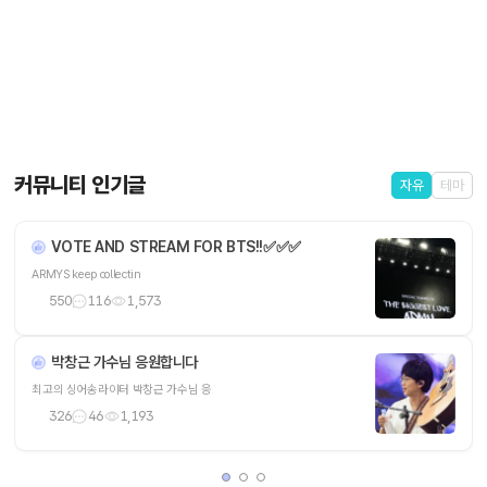
커뮤니티 인기글
자유
테마
VOTE AND STREAM FOR BTS!!✅️✅️✅
ARMYS keep collectin
550
116
1,573
박창근 가수님 응원합니다
최고의 싱어송라이터 박창근 가수님 응
326
46
1,193