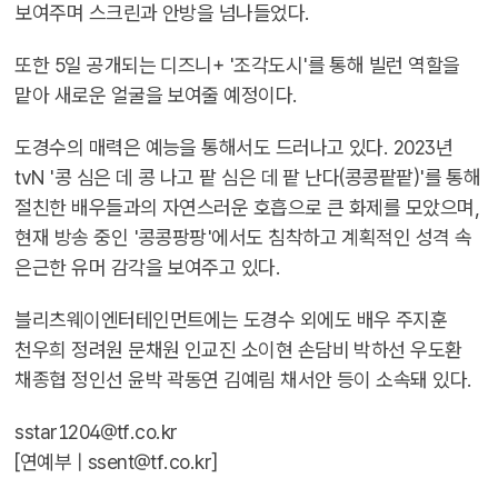
보여주며 스크린과 안방을 넘나들었다.
또한 5일 공개되는 디즈니+ '조각도시'를 통해 빌런 역할을
맡아 새로운 얼굴을 보여줄 예정이다.
도경수의 매력은 예능을 통해서도 드러나고 있다. 2023년
tvN '콩 심은 데 콩 나고 팥 심은 데 팥 난다(콩콩팥팥)'를 통해
절친한 배우들과의 자연스러운 호흡으로 큰 화제를 모았으며,
현재 방송 중인 '콩콩팡팡'에서도 침착하고 계획적인 성격 속
은근한 유머 감각을 보여주고 있다.
블리츠웨이엔터테인먼트에는 도경수 외에도 배우 주지훈
천우희 정려원 문채원 인교진 소이현 손담비 박하선 우도환
채종협 정인선 윤박 곽동연 김예림 채서안 등이 소속돼 있다.
sstar1204@tf.co.kr
[연예부 |
ssent@tf.co.kr
]