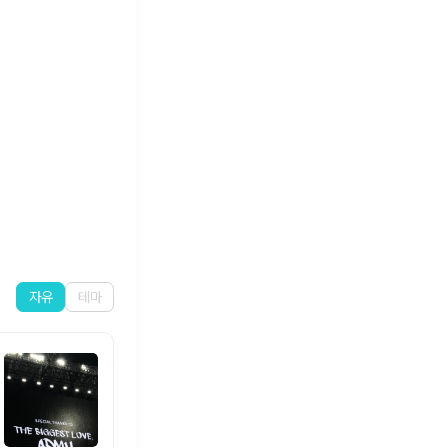
자유
테마
임영웅 응원합니다
멋진가수 오늘도 응원합니다 건행ㄱ
306
40
423