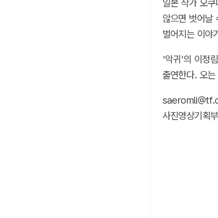
일본 작가 오쿠
않으면 벗어날 
벌어지는 이야기
'악귀'의 이정
출연한다. 오는
saeromli@tf.
사진영상기획부 ph