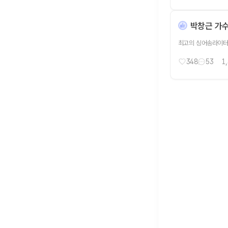
박창근 가
최고의 싱어송라이터
348
53
1