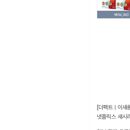
₩54,060
[더팩트ㅣ이새롬
넷플릭스 새시리