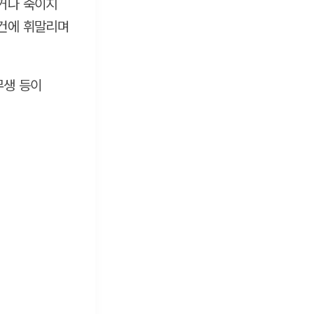
죽거나 죽이지
사건에 휘말리며
무생 등이