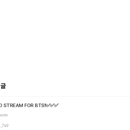
기글
 STREAM FOR BTS!!✅️✅️✅
ectin
1,749