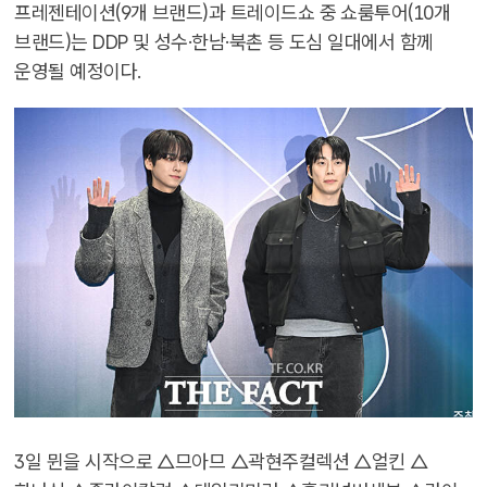
프레젠테이션(9개 브랜드)과 트레이드쇼 중 쇼룸투어(10개
브랜드)는 DDP 및 성수·한남·북촌 등 도심 일대에서 함께
운영될 예정이다.
3일 뮌을 시작으로 △므아므 △곽현주컬렉션 △얼킨 △