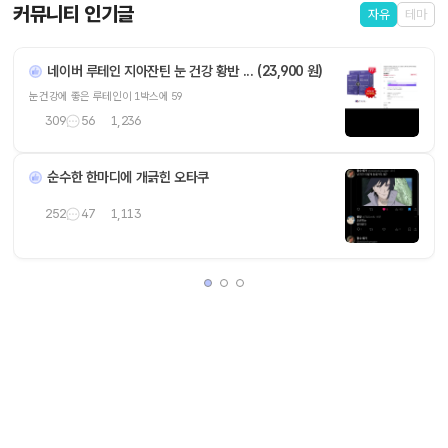
커뮤니티 인기글
자유
테마
네이버 루테인 지아잔틴 눈 건강 황반 ... (23,900 원)
눈건강에 좋은 루테인이 1박스에 59
309
56
1,236
순수한 한마디에 개긁힌 오타쿠
252
47
1,113