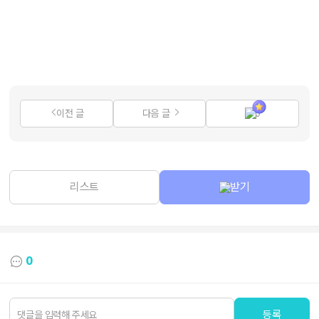
이전 글
다음 글
0
리스트
받기
0
등록