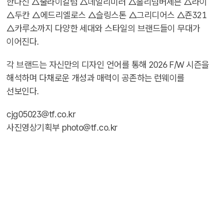
한나신 △줄라이칼럼 △데일리미러 △홀리넘버세븐 △라이
△두칸 △에드리엘로스 △슬링스톤 △그리디어스 △죤321
△카루소까지 다양한 세대와 스타일의 브랜드들이 무대가
이어진다.
각 브랜드는 자신만의 디자인 언어를 통해 2026 F/W 시즌을
해석하며 다채로운 개성과 매력이 공존하는 런웨이를
선보인다.
cjg05023@tf.co.kr
사진영상기획부 photo@tf.co.kr