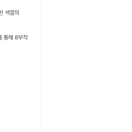
떤 색깔의
를 통해 8부작