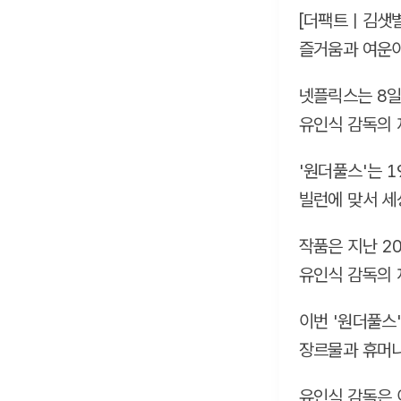
[더팩트ㅣ김샛별
즐거움과 여운이
넷플릭스는 8일
유인식 감독의 
'원더풀스'는 
빌런에 맞서 세
작품은 지난 2
유인식 감독의 
이번 '원더풀스
장르물과 휴머니
유인식 감독은 