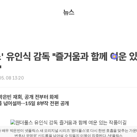
뉴스
' 유인식 감독 "즐거움과 함께 여운 
"
5. 08 13:20
박은빈 재회, 공개 전부터 화제
롬 넘어설까…15일 8부작 전편 공개
과 배우 박은빈이 넷플릭스 새 오리지널 시리즈 '원더풀스'로 다시 한번 호흡을 맞추는 가운데
변호사 우영우' 신드롬을 넘어설 수 있을지 이목이 집중된다. /넷플릭스