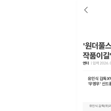
'원더풀스
작품이길
엔터
입력 2026. 0
유인식 감독X
'우영우' 신드
유인식 감독(위)