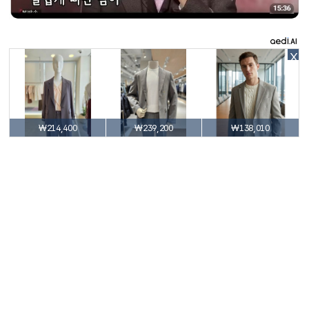
X
₩214,400
₩239,200
₩138,010