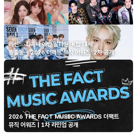
리센느·최예나·에반·알디원 'K팝 대세'
총출동…'2026 더팩트 뮤직 어워즈' 2차 공개
2026 THE FACT MUSIC AWARDS 더팩트
뮤직 어워즈 | 1차 라인업 공개