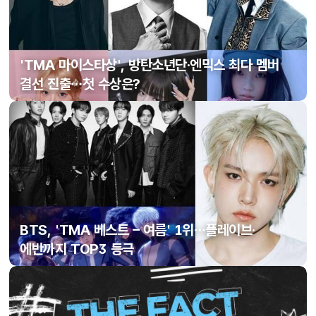
'TMA 마이스타상', 방탄소년단·엔믹스 최다 멤버
결선 진출…첫 수상은?
BTS, 'TMA 베스트 – 여름' 1위…플레이브·
에반까지 TOP3 등극